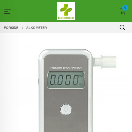
Gå
0
til
innholdet
FORSIDE
ALKOMETER