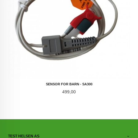
SENSOR FOR BARN - SA300
Pris
499,00
TEST HELSEN AS