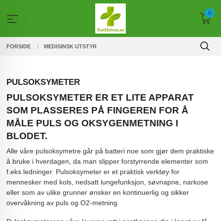
Gå
0
til
innholdet
FORSIDE
MEDISINSK UTSTYR
PULSOKSYMETER
PULSOKSYMETER ER ET LITE APPARAT
SOM PLASSERES PÅ FINGEREN FOR Å
MÅLE PULS OG OKSYGENMETNING I
BLODET.
Alle våre pulsoksymetre går på batteri noe som gjør dem praktiske
å bruke i hverdagen, da man slipper forstyrrende elementer som
f.eks ledninger. Pulsoksymeter er et praktisk verktøy for
mennesker med kols, nedsatt lungefunksjon, søvnapne, narkose
eller som av ulike grunner ønsker en kontinuerlig og sikker
overvåkning av puls og O2-metning.