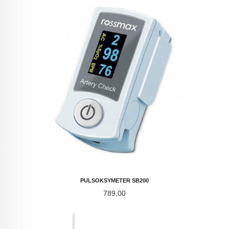
PULSOKSYMETER SB200
Pris
789,00