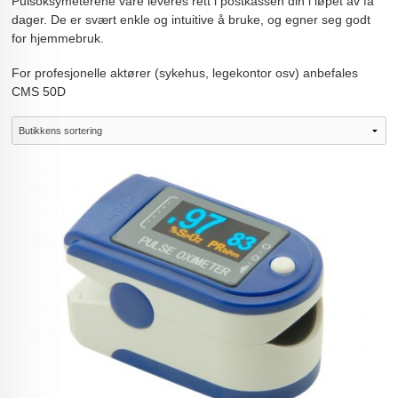
Pulsoksymeterene våre leveres rett i postkassen din i løpet av få
dager. De er svært enkle og intuitive å bruke, og egner seg godt
for hjemmebruk.
For profesjonelle aktører (sykehus, legekontor osv) anbefales
CMS 50D