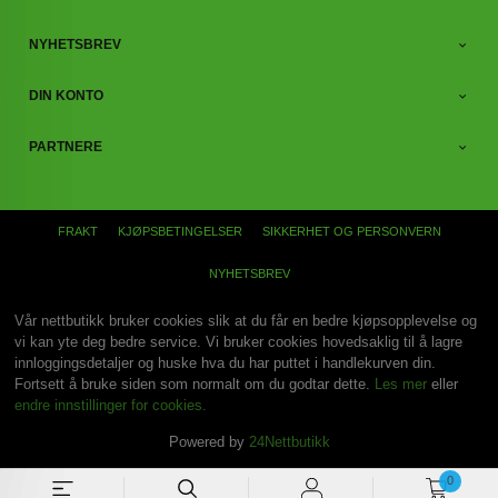
NYHETSBREV
DIN KONTO
PARTNERE
FRAKT
KJØPSBETINGELSER
SIKKERHET OG PERSONVERN
NYHETSBREV
Vår nettbutikk bruker cookies slik at du får en bedre kjøpsopplevelse og
vi kan yte deg bedre service. Vi bruker cookies hovedsaklig til å lagre
innloggingsdetaljer og huske hva du har puttet i handlekurven din.
Fortsett å bruke siden som normalt om du godtar dette.
Les mer
eller
endre innstillinger for cookies.
Powered by
24Nettbutikk
0