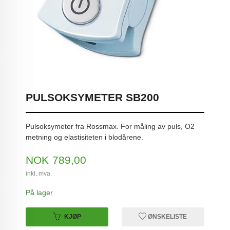
PULSOKSYMETER SB200
Pulsoksymeter fra Rossmax. For måling av puls, O2
metning og elastisiteten i blodårene.
Pris
NOK
789,00
inkl. mva.
På lager
KJØP
ØNSKELISTE