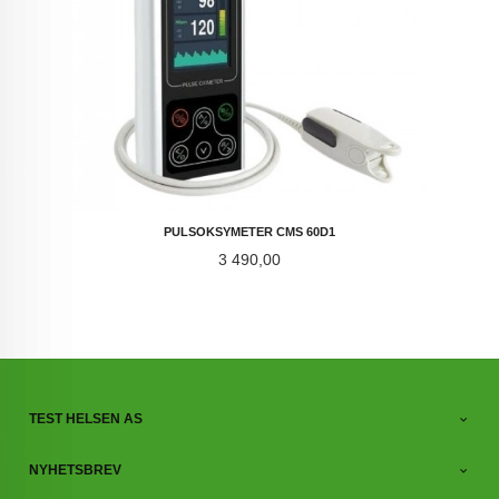
PULSOKSYMETER CMS 60D1
Pris
3 490,00
TEST HELSEN AS
NYHETSBREV