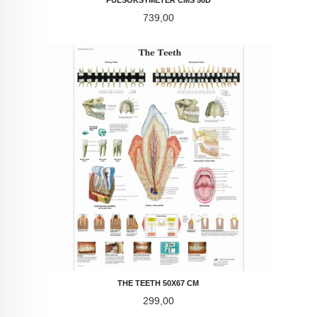
Pris
739,00
THE TEETH 50X67 CM
Pris
299,00