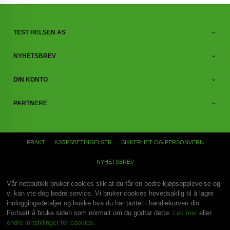
TEST HELSEN AS
NYHETSBREV
DIN KONTO
PARTNERE
FRAKT
KJØPSBETINGELSER
SIKKERHET OG PERSONVERN
NYHETSBREV
Vår nettbutikk bruker cookies slik at du får en bedre kjøpsopplevelse og
vi kan yte deg bedre service. Vi bruker cookies hovedsaklig til å lagre
innloggingsdetaljer og huske hva du har puttet i handlekurven din.
Fortsett å bruke siden som normalt om du godtar dette.
Les mer
eller
endre innstillinger for cookies.