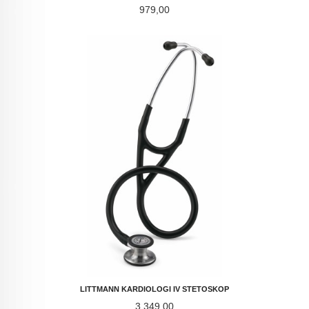
Pris
979,00
LITTMANN KARDIOLOGI IV STETOSKOP
Pris
3 349,00