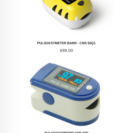
PULSOKSYMETER BARN - CMS 50Q1
Pris
699,00
PULSOKSYMETER CMS 50D