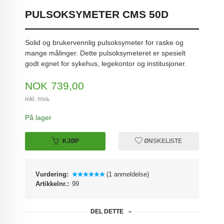
PULSOKSYMETER CMS 50D
Solid og brukervennlig pulsoksymeter for raske og
mange målinger. Dette pulsoksymeteret er spesielt
godt egnet for sykehus, legekontor og institusjoner.
Pris
NOK
739,00
inkl. mva.
På lager
KJØP
ØNSKELISTE
Vurdering:
(1 anmeldelse)
Artikkelnr.:
99
DEL DETTE