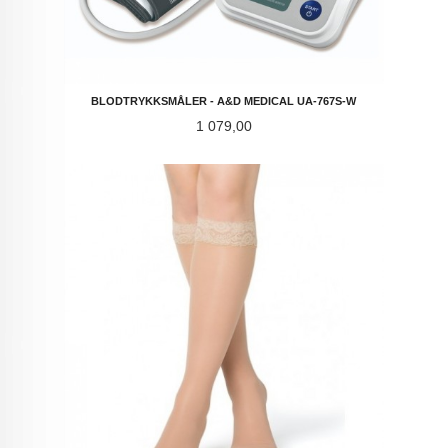
BLODTRYKKSMÅLER - A&D MEDICAL UA-767S-W
Pris
1 079,00