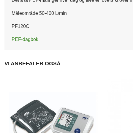
Det å ta PEF-målinger hver dag og føre en oversikt over m
Måleområde 50-400 L/min
PF120C
PEF-dagbok
VI ANBEFALER OGSÅ