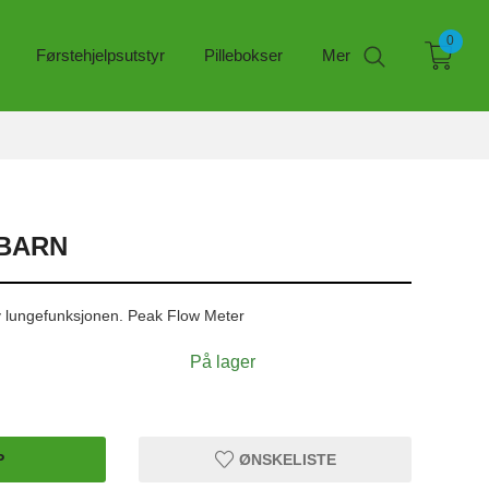
0
Førstehjelpsutstyr
Pillebokser
Mer
 BARN
v lungefunksjonen. Peak Flow Meter
På lager
P
ØNSKELISTE