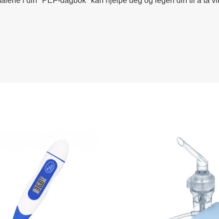
ålene i din "PEF-dagbok" kan hjelpe deg og legen din til å ta v