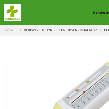
Gå
Lukk
PRODUKTER
til
Hurtigteste
innholdet
FORSIDE
MEDISINSK UTSTYR
FORSTØVER - INHALATOR
PE