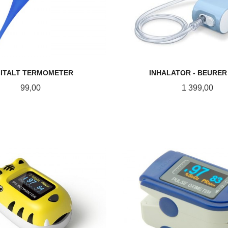
GITALT TERMOMETER
INHALATOR - BEURER 
Pris
Pris
99,00
1 399,00
KJØP
KJØP