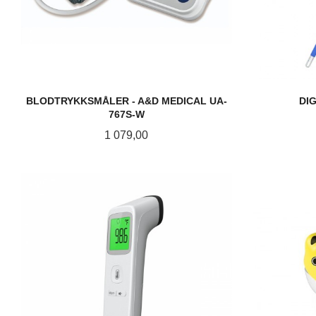
BLODTRYKKSMÅLER - A&D MEDICAL UA-
DI
767S-W
Pris
1 079,00
KJØP