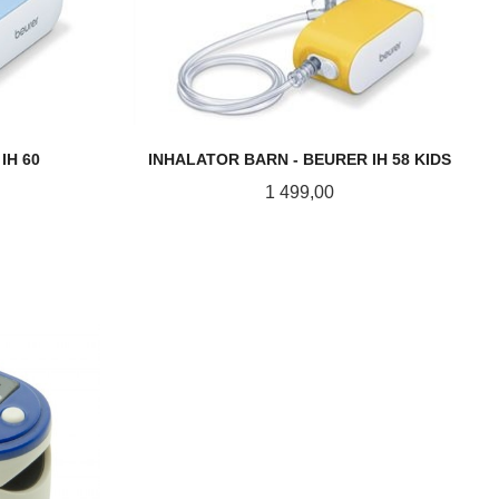
IH 60
INHALATOR BARN - BEURER IH 58 KIDS
Pris
1 499,00
KJØP