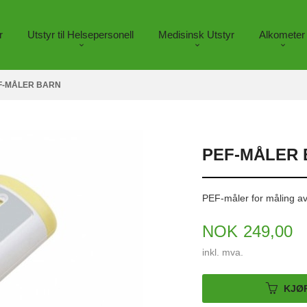
r
Utstyr til Helsepersonell
Medisinsk Utstyr
Alkometer
F-MÅLER BARN
PEF-MÅLER
PEF-måler for måling a
Pris
NOK
249,00
inkl. mva.
KJØ