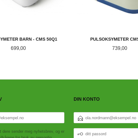
YMETER BARN - CMS 50Q1
PULSOKSYMETER CMS
Pris
Pris
699,00
739,00
KJØP
KJØP
V
DIN KONTO
E-
POSTADRESSE
DITT
t dere sender meg nyhetsbrev, og er
PASSORD
ilkårene for bruk av personlig