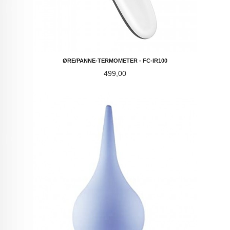
ØRE/PANNE-TERMOMETER - FC-IR100
Pris
499,00