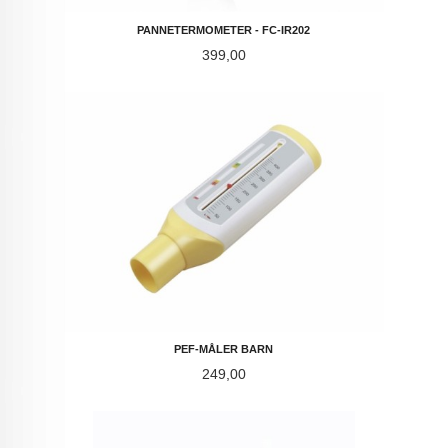
PANNETERMOMETER - FC-IR202
Pris
399,00
PEF-MÅLER BARN
Pris
249,00