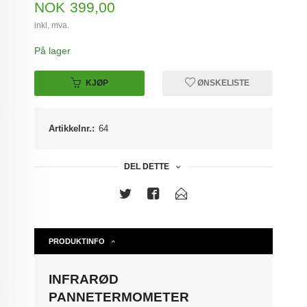
Pris
NOK
399,00
inkl. mva.
På lager
KJØP
ØNSKELISTE
Artikkelnr.:
64
DEL DETTE
PRODUKTINFO
INFRARØD
PANNETERMOMETER