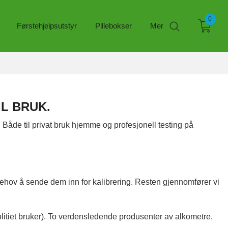
0
Førstehjelpsutstyr
Pillebokser
Mer
L BRUK.
 Både til privat bruk hjemme og profesjonell testing på
 behov å sende dem inn for kalibrering. Resten gjennomfører vi
tiet bruker). To verdensledende produsenter av alkometre.