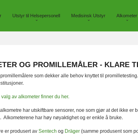
r
Utstyr til Helsepersonell
Medisinsk Utstyr
Alkometer
TER OG PROMILLEMÅLER - KLARE TI
promillemålere som dekker alle behov knyttet til promilletesting.
stitusjoner.
ig valg av alkometer finner du her.
 alkometre har utskiftbare sensorer, noe som gjør at det ikke er
å. Alkometerene har høy nøyaktighet og er enkle å bruke.
e er produsert av
Sentech
og
Dräger
(samme produsent som poli