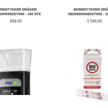
NNSTYKKER DRÄGER
MUNNSTYKKER DR
6000/6820/7000 - 100 STK
5820/6000/6820/7000 - 
Pris
Pris
699,00
5 599,00
KJØP
KJØP