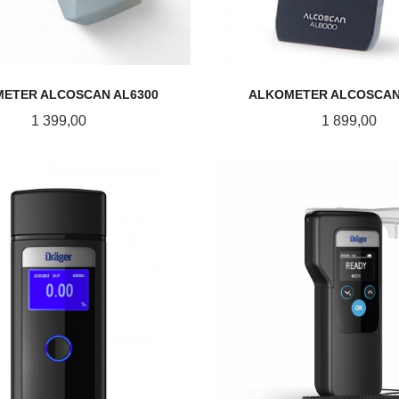
ETER ALCOSCAN AL6300
ALKOMETER ALCOSCAN
Pris
Pris
1 399,00
1 899,00
KJØP
KJØP