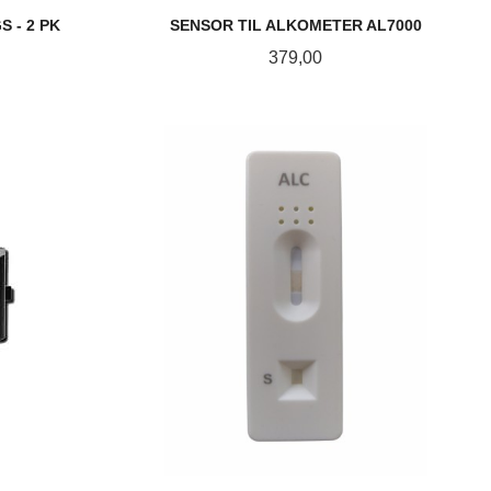
 - 2 PK
SENSOR TIL ALKOMETER AL7000
Pris
379,00
KJØP