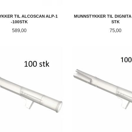
KKER TIL ALCOSCAN ALP-1
MUNNSTYKKER TIL DIGNITA 
-100STK
STK
Pris
Pris
589,00
75,00
KJØP
KJØP