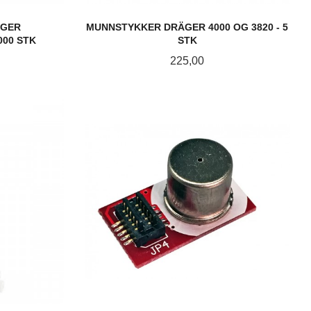
ÄGER
MUNNSTYKKER DRÄGER 4000 OG 3820 - 5
1000 STK
STK
Pris
225,00
KJØP