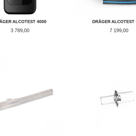
ÄGER ALCOTEST 4000
DRÄGER ALCOTEST 
Pris
Pris
3 789,00
7 199,00
KJØP
KJØP