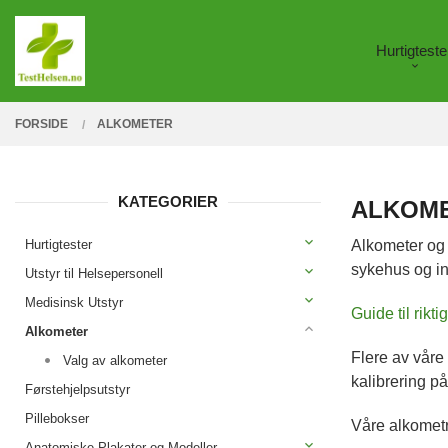
Gå
Lukk
PRODUKTER
til
Hurtigteste
innholdet
FORSIDE
ALKOMETER
KATEGORIER
ALKOME
Hurtigtester
Alkometer og 
sykehus og in
Utstyr til Helsepersonell
Medisinsk Utstyr
Guide til rikt
Alkometer
Flere av våre
Valg av alkometer
kalibrering p
Førstehjelpsutstyr
Pillebokser
Våre alkometr
Anatomiske Plakater og Modeller