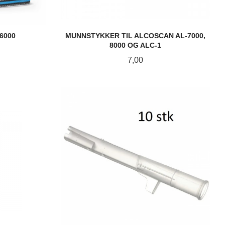
6000
MUNNSTYKKER TIL ALCOSCAN AL-7000,
8000 OG ALC-1
Pris
7,00
KJØP