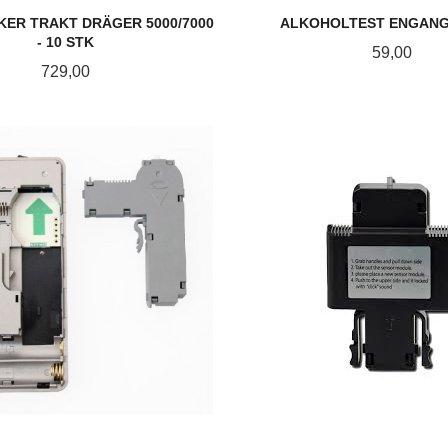
ER TRAKT DRÄGER 5000/7000
ALKOHOLTEST ENGANGS
- 10 STK
Pris
59,00
Pris
729,00
KJØP
KJØP