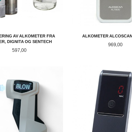
ERING AV ALKOMETER FRA
ALKOMETER ALCOSCAN
R, DIGNITA OG SENTECH
Pris
969,00
Pris
597,00
LES MER
KJØP