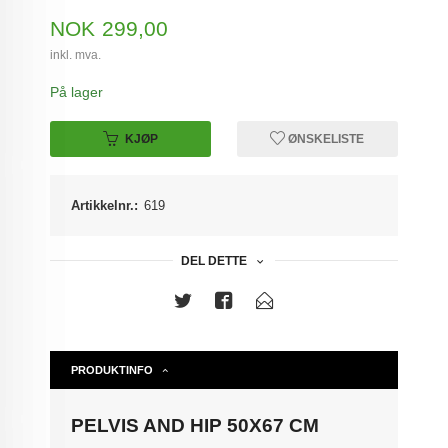
Pris
NOK
299,00
inkl. mva.
På lager
KJØP
ØNSKELISTE
Artikkelnr.:
619
DEL DETTE
PRODUKTINFO
PELVIS AND HIP 50X67 CM