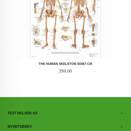
THE HUMAN SKELETON 50X67 CM
Pris
299,00
TEST HELSEN AS
NYHETSBREV