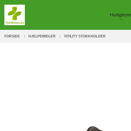
Gå
Lukk
PRODUKTER
til
Hurtigteste
innholdet
FORSIDE
HJELPEMIDLER
VITILITY STOKKHOLDER