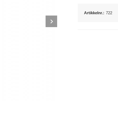
Artikkelnr.:
722
Next
Heng fra deg stokken på bord og kant