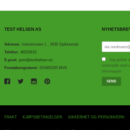
TEST HELSEN AS
NYHETSBRE
Adresse:
Industriveien 1 , 3430 Spikkestad
Telefon:
46533615
Jeg godtar a
E-post:
post@testhelsen.no
innforstått med v
Foretaksregisteret:
915905293 MVA
informasjon
FRAKT
KJØPSBETINGELSER
SIKKERHET OG PERSONVERN