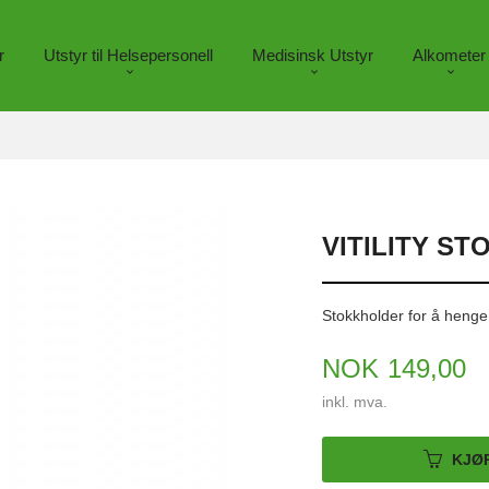
r
Utstyr til Helsepersonell
Medisinsk Utstyr
Alkometer
VITILITY S
Stokkholder for å henge 
Pris
NOK
149,00
inkl. mva.
KJØ