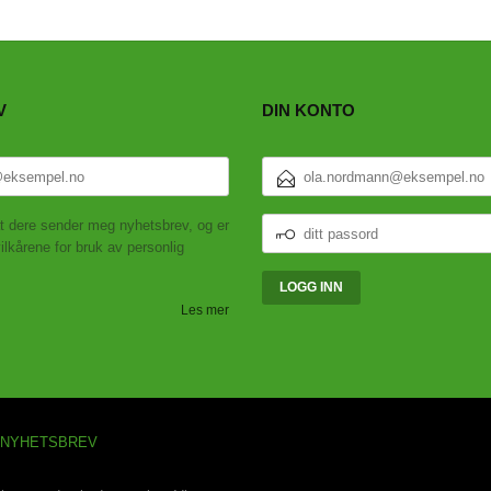
V
DIN KONTO
E-
POSTADRESSE
DITT
t dere sender meg nyhetsbrev, og er
PASSORD
ilkårene for bruk av personlig
Les mer
NYHETSBREV