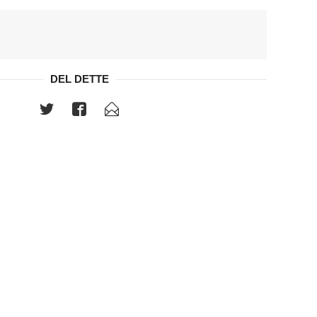
DEL DETTE
er.
Stokk-