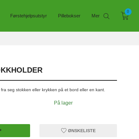
0
Førstehjelpsutstyr
Pillebokser
Mer
TOKKHOLDER
fra seg stokken eller krykken på et bord eller en kant.
På lager
P
ØNSKELISTE