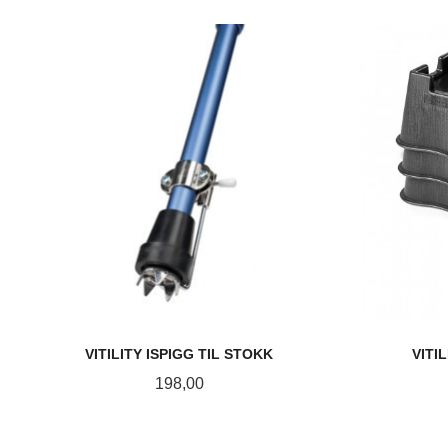
VITILITY ISPIGG TIL STOKK
VITI
Pris
198,00
KJØP