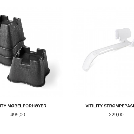
LITY MØBELFORHØYER
VITILITY STRØMPEPÅS
Pris
Pris
499,00
229,00
KJØP
KJØP