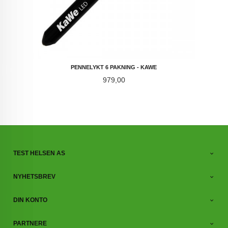
PENNELYKT 6 PAKNING - KAWE
Pris
979,00
TEST HELSEN AS
NYHETSBREV
DIN KONTO
PARTNERE