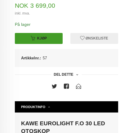
Pris
NOK
3 699,00
inkl. mva.
På lager
KJØP
ØNSKELISTE
Artikkelnr.:
57
DEL DETTE
PRODUKTINFO
KAWE EUROLIGHT F.O 30 LED
OTOSKOP