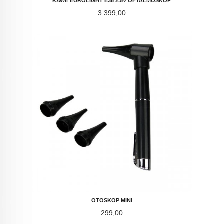
KAWE EUROLIGHT E36 2.5V OFTALMOSKOP
Pris
3 399,00
OTOSKOP MINI
Pris
299,00