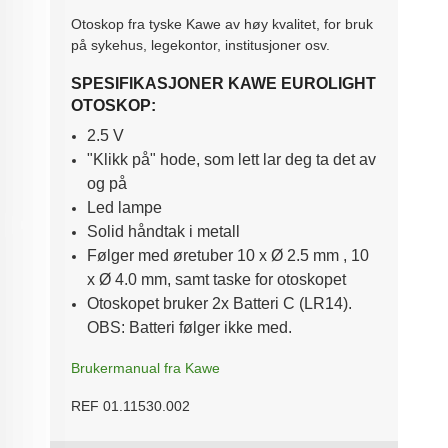
Otoskop fra tyske Kawe av høy kvalitet, for bruk
på sykehus, legekontor, institusjoner osv.
SPESIFIKASJONER KAWE EUROLIGHT
OTOSKOP:
2.5 V
"Klikk på" hode, som lett lar deg ta det av
og på
Led lampe
Solid håndtak i metall
Følger med øretuber
10 x Ø 2.5 mm , 10
x Ø 4.0 mm, samt taske for otoskopet
Otoskopet bruker 2x Batteri C (LR14).
OBS: Batteri følger ikke med.
Brukermanual fra Kawe
REF 01.11530.002