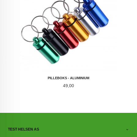
PILLEBOKS - ALUMINIUM
Pris
49,00
TEST HELSEN AS