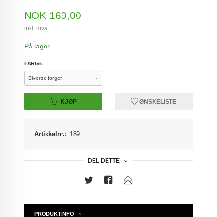
Pris
NOK
169,00
inkl. mva.
På lager
FARGE
KJØP
ØNSKELISTE
Artikkelnr.:
189
DEL DETTE
PRODUKTINFO