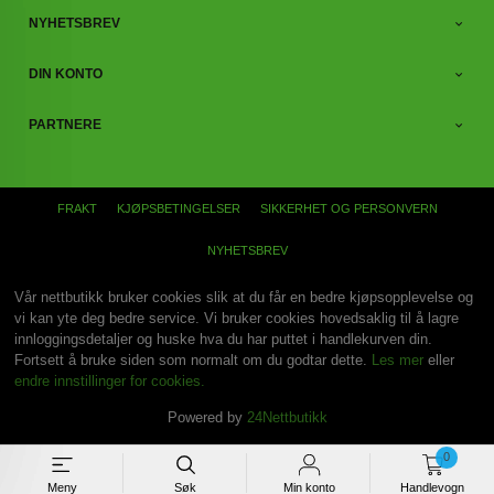
NYHETSBREV
DIN KONTO
PARTNERE
FRAKT
KJØPSBETINGELSER
SIKKERHET OG PERSONVERN
NYHETSBREV
Vår nettbutikk bruker cookies slik at du får en bedre kjøpsopplevelse og
vi kan yte deg bedre service. Vi bruker cookies hovedsaklig til å lagre
innloggingsdetaljer og huske hva du har puttet i handlekurven din.
Fortsett å bruke siden som normalt om du godtar dette.
Les mer
eller
endre innstillinger for cookies.
Powered by
24Nettbutikk
0
Meny
Søk
Min konto
Handlevogn