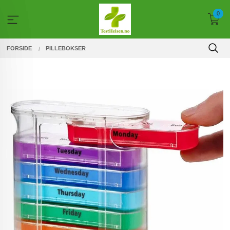
Gå
0
til
innholdet
FORSIDE
PILLEBOKSER