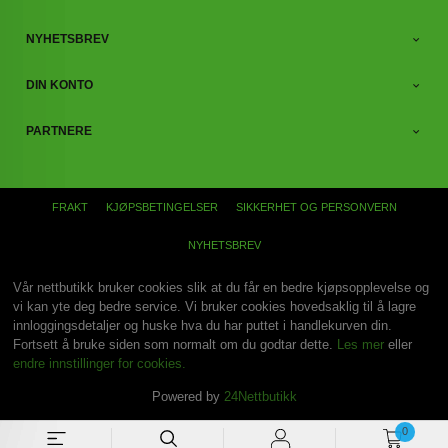
NYHETSBREV
DIN KONTO
PARTNERE
FRAKT
KJØPSBETINGELSER
SIKKERHET OG PERSONVERN
NYHETSBREV
Vår nettbutikk bruker cookies slik at du får en bedre kjøpsopplevelse og
vi kan yte deg bedre service. Vi bruker cookies hovedsaklig til å lagre
innloggingsdetaljer og huske hva du har puttet i handlekurven din.
Fortsett å bruke siden som normalt om du godtar dette.
Les mer
eller
endre innstillinger for cookies.
Powered by
24Nettbutikk
0