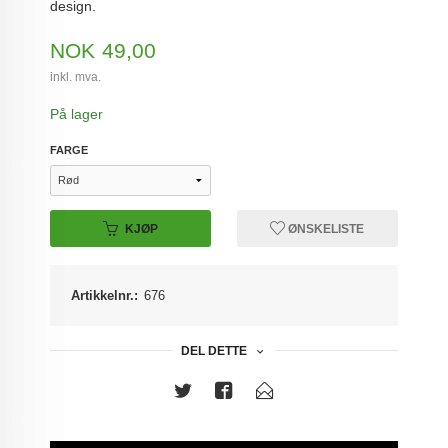
design.
Pris
NOK
49,00
inkl. mva.
På lager
FARGE
KJØP
ØNSKELISTE
Artikkelnr.:
676
DEL DETTE