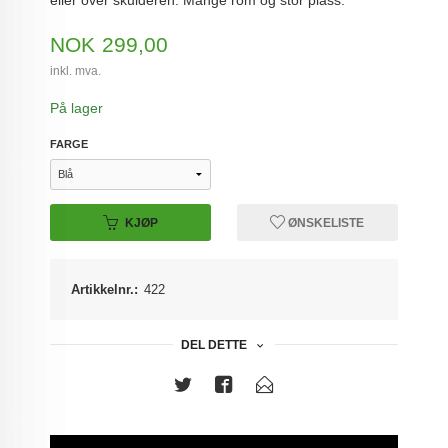
eller over skulderen. Mange rom og stor plass.
Pris
NOK
299,00
inkl. mva.
På lager
FARGE
KJØP
ØNSKELISTE
Artikkelnr.:
422
DEL DETTE