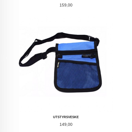
Pris
159,00
UTSTYRSVESKE
Pris
149,00