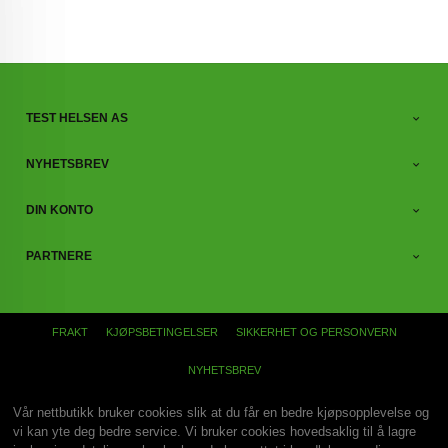
TEST HELSEN AS
NYHETSBREV
DIN KONTO
PARTNERE
FRAKT
KJØPSBETINGELSER
SIKKERHET OG PERSONVERN
NYHETSBREV
Vår nettbutikk bruker cookies slik at du får en bedre kjøpsopplevelse og
vi kan yte deg bedre service. Vi bruker cookies hovedsaklig til å lagre