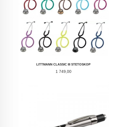
LITTMANN CLASSIC III STETOSKOP
Pris
1 749,00