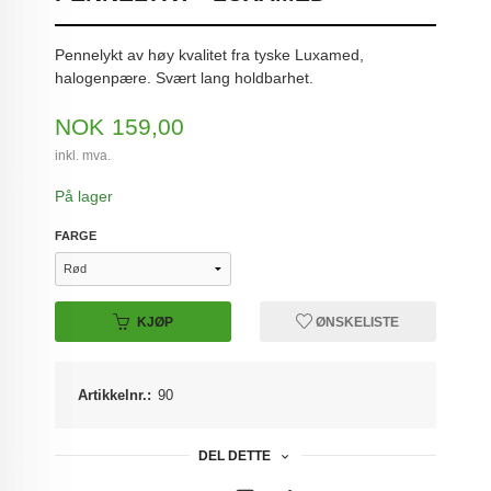
Pennelykt av høy kvalitet fra tyske Luxamed,
halogenpære. Svært lang holdbarhet.
Pris
NOK
159,00
inkl. mva.
På lager
FARGE
KJØP
ØNSKELISTE
Artikkelnr.:
90
DEL DETTE