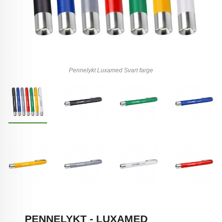
Pennelykt Luxamed Svart farge
PENNELYKT - LUXAMED