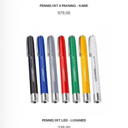
PENNELYKT 6 PAKNING - KAWE
Pris
979,00
PENNELYKT LED - LUXAMED
Pris
239,00