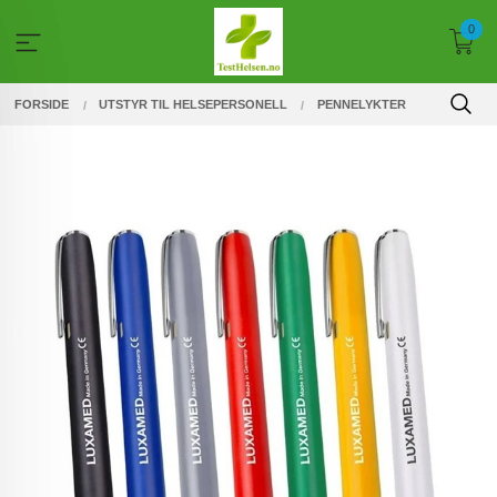
Gå
0
til
innholdet
FORSIDE
UTSTYR TIL HELSEPERSONELL
PENNELYKTER