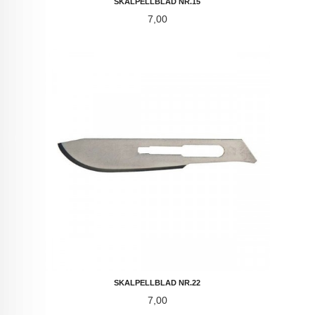
SKALPELLBLAD NR.15
Pris
7,00
SKALPELLBLAD NR.22
Pris
7,00