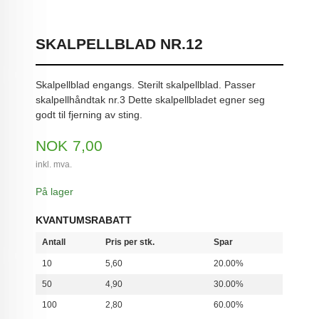
SKALPELLBLAD NR.12
Skalpellblad engangs. Sterilt skalpellblad. Passer
skalpellhåndtak nr.3 Dette skalpellbladet egner seg
godt til fjerning av sting.
Pris
NOK
7,00
inkl. mva.
På lager
KVANTUMSRABATT
Antall
Pris per stk.
Spar
10
5,60
20.00%
50
4,90
30.00%
100
2,80
60.00%