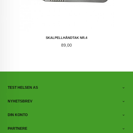
SKALPELLHÅNDTAK NR.4
Pris
89,00
TEST HELSEN AS
NYHETSBREV
DIN KONTO
PARTNERE